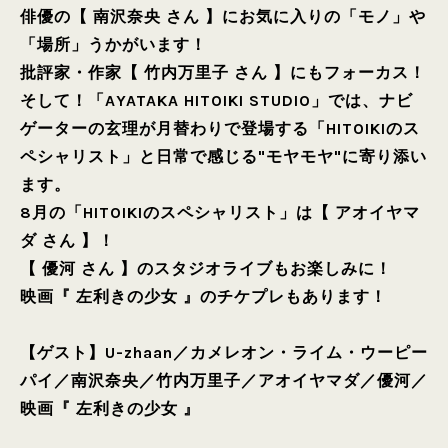
俳優の【 南沢奈央 さん 】にお気に入りの「モノ」や
「場所」うかがいます！
批評家・作家【 竹内万里子 さん 】にもフォーカス！
そして！「AYATAKA HITOIKI STUDIO」では、ナビ
ゲーターの玄理が月替わりで登場する「HITOIKIのス
ペシャリスト」と日常で感じる"モヤモヤ"に寄り添い
ます。
8月の「HITOIKIのスペシャリスト」は【 アオイヤマ
ダ さん 】！
【 優河 さん 】のスタジオライブもお楽しみに！
映画『 左利きの少女 』のチケプレもあります！
【ゲスト】
U-zhaan
／
カメレオン・ライム・ウーピー
パイ
／
南沢奈央
／
竹内万里子
／
アオイヤマダ
／
優河
／
映画『 左利きの少女 』