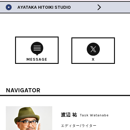
AYATAKA HITOIKI STUDIO
MESSAGE
X
NAVIGATOR
渡辺 祐
Task Watanabe
エディター/ライター