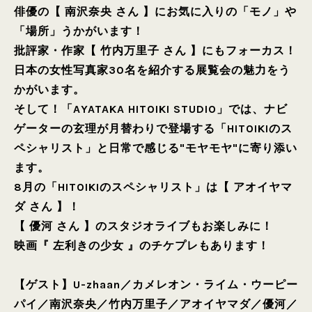
俳優の【 南沢奈央 さん 】にお気に入りの「モノ」や
「場所」うかがいます！
批評家・作家【 竹内万里子 さん 】にもフォーカス！
日本の女性写真家30名を紹介する展覧会の魅力をう
かがいます。
そして！「AYATAKA HITOIKI STUDIO」では、ナビ
ゲーターの玄理が月替わりで登場する「HITOIKIのス
ペシャリスト」と日常で感じる"モヤモヤ"に寄り添い
ます。
8月の「HITOIKIのスペシャリスト」は【 アオイヤマ
ダ さん 】！
【 優河 さん 】のスタジオライブもお楽しみに！
映画『 左利きの少女 』のチケプレもあります！
【ゲスト】
U-zhaan
／
カメレオン・ライム・ウーピー
パイ
／
南沢奈央
／
竹内万里子
／
アオイヤマダ
／
優河
／