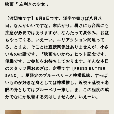
映画『 左利きの少女 』
【渡辺祐です】8月8日です。漢字で書けば八月八
日。なんかいいですな。末広がり。暑さにも台風にも
注意が必要ではありますが、なんたって夏休み。お盆
もやってくる。いえーい。←リアクション間違って
る。とまあ、そことは直接関係はありませんが、小さ
いものの話です。『映画ちいかわ』ヒット記念です。
便乗です。ご参加をお待ちしております。そんな本日
のスタッフ用おめざは、定番です［PRESS BUTTER
SAND］。夏限定のブルーベリーと檸檬風味。すっぱ
いものが好きな身としては檸檬推し。近視＋乱視＋老
眼の身としてはブルーベリー推し。ま、この程度の成
分でなにか改善する気はしませんが。いえーい。