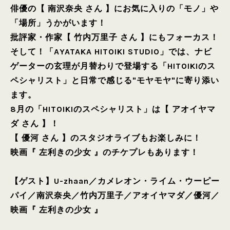
俳優の【 南沢奈央 さん 】にお気に入りの「モノ」や
「場所」うかがいます！
批評家・作家【 竹内万里子 さん 】にもフォーカス！
そして！「AYATAKA HITOIKI STUDIO」では、ナビ
ゲーターの玄理が月替わりで登場する「HITOIKIのス
ペシャリスト」と日常で感じる"モヤモヤ"に寄り添い
ます。
8月の「HITOIKIのスペシャリスト」は【 アオイヤマ
ダ さん 】！
【 優河 さん 】のスタジオライブもお楽しみに！
映画『 左利きの少女 』のチケプレもあります！
【ゲスト】
U-zhaan
／
カメレオン・ライム・ウーピー
パイ
／
南沢奈央
／
竹内万里子
／
アオイヤマダ
／
優河
／
映画『 左利きの少女 』