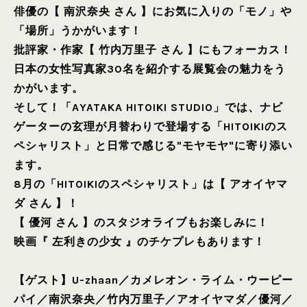
俳優の【 南沢奈央 さん 】にお気に入りの「モノ」や
「場所」うかがいます！
批評家・作家【 竹内万里子 さん 】にもフォーカス！
日本の女性写真家30名を紹介する展覧会の魅力をう
かがいます。
そして！「AYATAKA HITOIKI STUDIO」では、ナビ
ゲーターの玄理が月替わりで登場する「HITOIKIのス
ペシャリスト」と日常で感じる"モヤモヤ"に寄り添い
ます。
8月の「HITOIKIのスペシャリスト」は【 アオイヤマ
ダ さん 】！
【 優河 さん 】のスタジオライブもお楽しみに！
映画『 左利きの少女 』のチケプレもあります！
【ゲスト】
U-zhaan
／
カメレオン・ライム・ウーピー
パイ
／
南沢奈央
／
竹内万里子
／
アオイヤマダ
／
優河
／