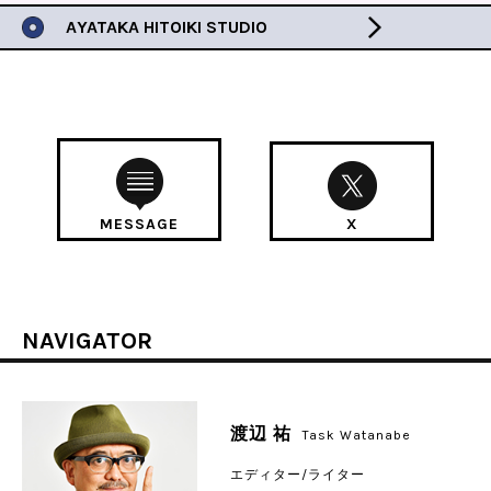
AYATAKA HITOIKI STUDIO
MESSAGE
X
NAVIGATOR
渡辺 祐
Task Watanabe
エディター/ライター