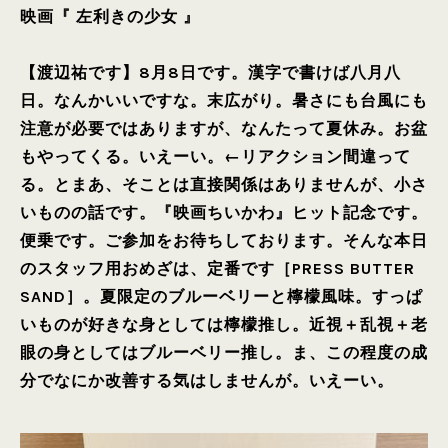
映画『 左利きの少女 』
【渡辺祐です】8月8日です。漢字で書けば八月八
日。なんかいいですな。末広がり。暑さにも台風にも
注意が必要ではありますが、なんたって夏休み。お盆
もやってくる。いえーい。←リアクション間違って
る。とまあ、そことは直接関係はありませんが、小さ
いものの話です。『映画ちいかわ』ヒット記念です。
便乗です。ご参加をお待ちしております。そんな本日
のスタッフ用おめざは、定番です［PRESS BUTTER
SAND］。夏限定のブルーベリーと檸檬風味。すっぱ
いものが好きな身としては檸檬推し。近視＋乱視＋老
眼の身としてはブルーベリー推し。ま、この程度の成
分でなにか改善する気はしませんが。いえーい。