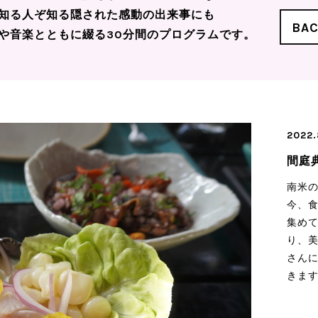
知る人ぞ知る隠された感動の出来事にも
BA
や音楽とともに綴る30分間のプログラムです。
2022.
間庭
南米
今、
集め
り、
さん
きま