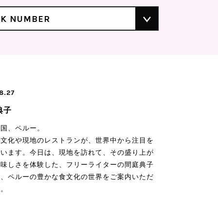
CK NUMBER
8.27
典子
の国、ペルー。
食文化や現地のレストランが、世界中から注目を
ています。今日は、現地を訪れて、その盛り上が
美味しさを体験した、フリーライターの間庭典子
に、ペルーの豊かな食文化の世界をご案内いただ
す。