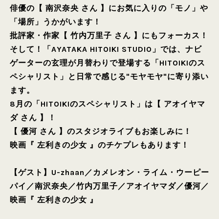
俳優の【 南沢奈央 さん 】にお気に入りの「モノ」や
「場所」うかがいます！
批評家・作家【 竹内万里子 さん 】にもフォーカス！
そして！「AYATAKA HITOIKI STUDIO」では、ナビ
ゲーターの玄理が月替わりで登場する「HITOIKIのス
ペシャリスト」と日常で感じる"モヤモヤ"に寄り添い
ます。
8月の「HITOIKIのスペシャリスト」は【 アオイヤマ
ダ さん 】！
【 優河 さん 】のスタジオライブもお楽しみに！
映画『 左利きの少女 』のチケプレもあります！
【ゲスト】
U-zhaan
／
カメレオン・ライム・ウーピー
パイ
／
南沢奈央
／
竹内万里子
／
アオイヤマダ
／
優河
／
映画『 左利きの少女 』