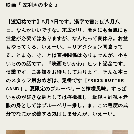
映画『 左利きの少女 』
【渡辺祐です】8月8日です。漢字で書けば八月八
日。なんかいいですな。末広がり。暑さにも台風にも
注意が必要ではありますが、なんたって夏休み。お盆
もやってくる。いえーい。←リアクション間違って
る。とまあ、そことは直接関係はありませんが、小さ
いものの話です。『映画ちいかわ』ヒット記念です。
便乗です。ご参加をお待ちしております。そんな本日
のスタッフ用おめざは、定番です［PRESS BUTTER
SAND］。夏限定のブルーベリーと檸檬風味。すっぱ
いものが好きな身としては檸檬推し。近視＋乱視＋老
眼の身としてはブルーベリー推し。ま、この程度の成
分でなにか改善する気はしませんが。いえーい。