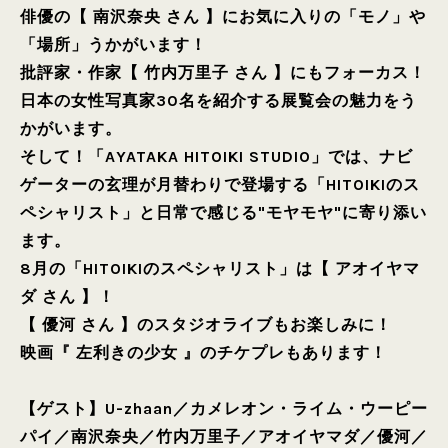
俳優の【 南沢奈央 さん 】にお気に入りの「モノ」や
「場所」うかがいます！
批評家・作家【 竹内万里子 さん 】にもフォーカス！
日本の女性写真家30名を紹介する展覧会の魅力をう
かがいます。
そして！「AYATAKA HITOIKI STUDIO」では、ナビ
ゲーターの玄理が月替わりで登場する「HITOIKIのス
ペシャリスト」と日常で感じる"モヤモヤ"に寄り添い
ます。
8月の「HITOIKIのスペシャリスト」は【 アオイヤマ
ダ さん 】！
【 優河 さん 】のスタジオライブもお楽しみに！
映画『 左利きの少女 』のチケプレもあります！
【ゲスト】
U-zhaan
／
カメレオン・ライム・ウーピー
パイ
／
南沢奈央
／
竹内万里子
／
アオイヤマダ
／
優河
／