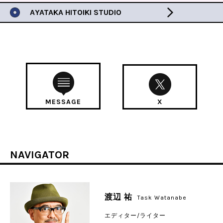
AYATAKA HITOIKI STUDIO
MESSAGE
X
NAVIGATOR
渡辺 祐
Task Watanabe
エディター/ライター