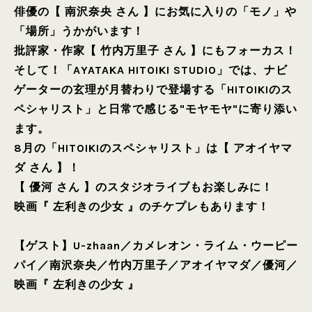
俳優の【 南沢奈央 さん 】にお気に入りの「モノ」や
「場所」うかがいます！
批評家・作家【 竹内万里子 さん 】にもフォーカス！
そして！「AYATAKA HITOIKI STUDIO」では、ナビ
ゲーターの玄理が月替わりで登場する「HITOIKIのス
ペシャリスト」と日常で感じる"モヤモヤ"に寄り添い
ます。
8月の「HITOIKIのスペシャリスト」は【 アオイヤマ
ダ さん 】！
【 優河 さん 】のスタジオライブもお楽しみに！
映画『 左利きの少女 』のチケプレもあります！
【ゲスト】
U-zhaan
／
カメレオン・ライム・ウーピー
パイ
／
南沢奈央
／
竹内万里子
／
アオイヤマダ
／
優河
／
映画『 左利きの少女 』