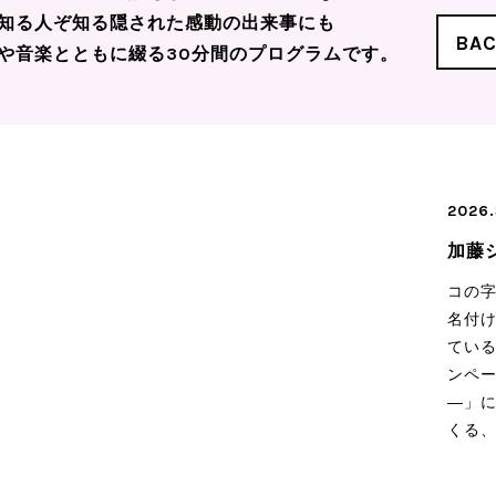
知る人ぞ知る隠された感動の出来事にも
BA
や音楽とともに綴る30分間のプログラムです。
2026.
加藤
コの
名付
ている
ンペー
―」
くる