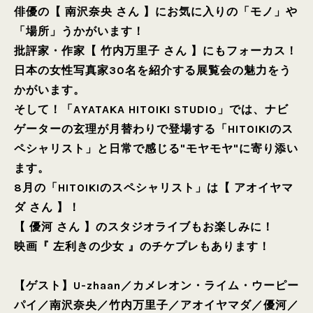
俳優の【 南沢奈央 さん 】にお気に入りの「モノ」や
「場所」うかがいます！
批評家・作家【 竹内万里子 さん 】にもフォーカス！
日本の女性写真家30名を紹介する展覧会の魅力をう
かがいます。
そして！「AYATAKA HITOIKI STUDIO」では、ナビ
ゲーターの玄理が月替わりで登場する「HITOIKIのス
ペシャリスト」と日常で感じる"モヤモヤ"に寄り添い
ます。
8月の「HITOIKIのスペシャリスト」は【 アオイヤマ
ダ さん 】！
【 優河 さん 】のスタジオライブもお楽しみに！
映画『 左利きの少女 』のチケプレもあります！
【ゲスト】
U-zhaan
／
カメレオン・ライム・ウーピー
パイ
／
南沢奈央
／
竹内万里子
／
アオイヤマダ
／
優河
／