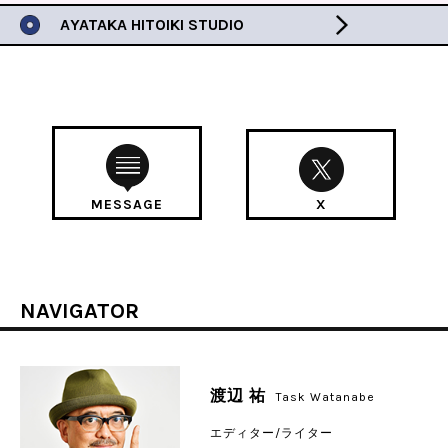
AYATAKA HITOIKI STUDIO
MESSAGE
X
NAVIGATOR
渡辺 祐
Task Watanabe
エディター/ライター