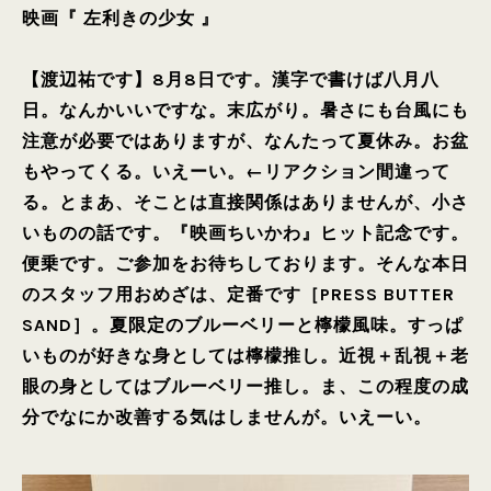
映画『 左利きの少女 』
【渡辺祐です】8月8日です。漢字で書けば八月八
日。なんかいいですな。末広がり。暑さにも台風にも
注意が必要ではありますが、なんたって夏休み。お盆
もやってくる。いえーい。←リアクション間違って
る。とまあ、そことは直接関係はありませんが、小さ
いものの話です。『映画ちいかわ』ヒット記念です。
便乗です。ご参加をお待ちしております。そんな本日
のスタッフ用おめざは、定番です［PRESS BUTTER
SAND］。夏限定のブルーベリーと檸檬風味。すっぱ
いものが好きな身としては檸檬推し。近視＋乱視＋老
眼の身としてはブルーベリー推し。ま、この程度の成
分でなにか改善する気はしませんが。いえーい。