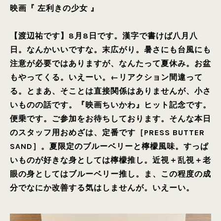
映画『 左利きの少女 』
【渡辺祐です】8月8日です。漢字で書けば八月八
日。なんかいいですな。末広がり。暑さにも台風にも
注意が必要ではありますが、なんたって夏休み。お盆
もやってくる。いえーい。←リアクション間違って
る。とまあ、そことは直接関係はありませんが、小さ
いものの話です。『映画ちいかわ』ヒット記念です。
便乗です。ご参加をお待ちしております。そんな本日
のスタッフ用おめざは、定番です［PRESS BUTTER
SAND］。夏限定のブルーベリーと檸檬風味。すっぱ
いものが好きな身としては檸檬推し。近視＋乱視＋老
眼の身としてはブルーベリー推し。ま、この程度の成
分でなにか改善する気はしませんが。いえーい。