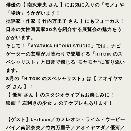
俳優の【 南沢奈央 さん 】にお気に入りの「モノ」や
「場所」うかがいます！
批評家・作家【 竹内万里子 さん 】にもフォーカス！
日本の女性写真家30名を紹介する展覧会の魅力をう
かがいます。
そして！「AYATAKA HITOIKI STUDIO」では、ナビ
ゲーターの玄理が月替わりで登場する「HITOIKIのス
ペシャリスト」と日常で感じる"モヤモヤ"に寄り添い
ます。
8月の「HITOIKIのスペシャリスト」は【 アオイヤマ
ダ さん 】！
【 優河 さん 】のスタジオライブもお楽しみに！
映画『 左利きの少女 』のチケプレもあります！
【ゲスト】
U-zhaan
／
カメレオン・ライム・ウーピー
パイ
／
南沢奈央
／
竹内万里子
／
アオイヤマダ
／
優河
／