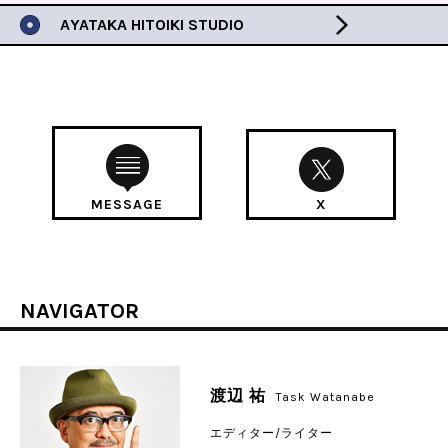
AYATAKA HITOIKI STUDIO
MESSAGE
X
NAVIGATOR
渡辺 祐
Task Watanabe
エディター/ライター