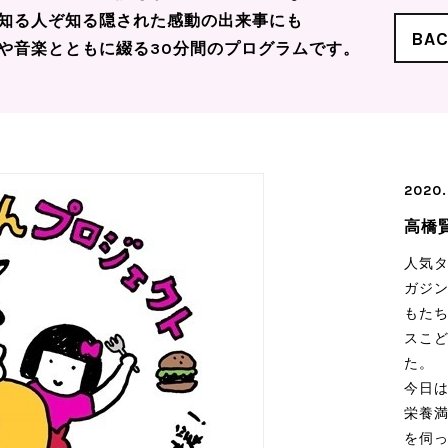
知る人ぞ知る隠された感動の出来事にも
BA
や音楽とともに綴る30分間のプログラムです。
2020.
高橋
人気タ
ガジ
もた
スこ
た。
今日
栄養
を伺