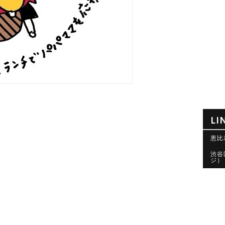
LI
恵比
渋谷
ジ）