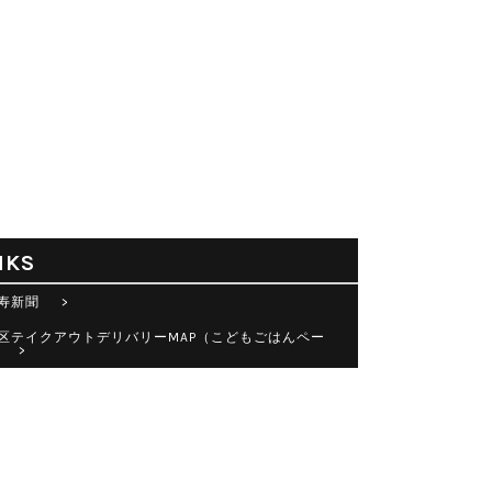
NKS
寿新聞 >
区テイクアウトデリバリーMAP（こどもごはんペー
 >