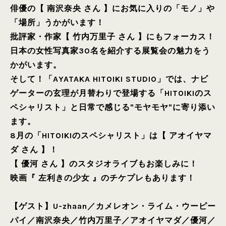
俳優の【 南沢奈央 さん 】にお気に入りの「モノ」や
「場所」うかがいます！
批評家・作家【 竹内万里子 さん 】にもフォーカス！
日本の女性写真家30名を紹介する展覧会の魅力をう
かがいます。
そして！「AYATAKA HITOIKI STUDIO」では、ナビ
ゲーターの玄理が月替わりで登場する「HITOIKIのス
ペシャリスト」と日常で感じる"モヤモヤ"に寄り添い
ます。
8月の「HITOIKIのスペシャリスト」は【 アオイヤマ
ダ さん 】！
【 優河 さん 】のスタジオライブもお楽しみに！
映画『 左利きの少女 』のチケプレもあります！
【ゲスト】
U-zhaan
／
カメレオン・ライム・ウーピー
パイ
／
南沢奈央
／
竹内万里子
／
アオイヤマダ
／
優河
／