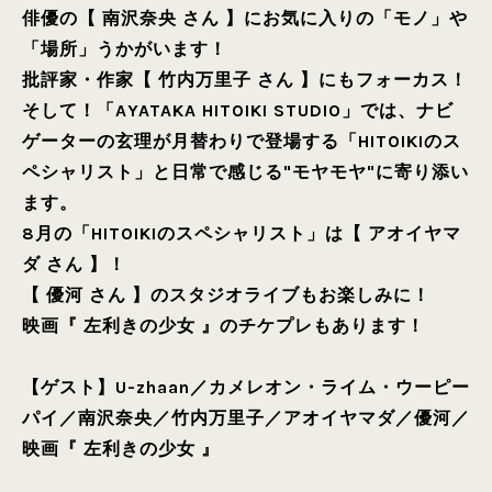
俳優の【 南沢奈央 さん 】にお気に入りの「モノ」や
「場所」うかがいます！
批評家・作家【 竹内万里子 さん 】にもフォーカス！
そして！「AYATAKA HITOIKI STUDIO」では、ナビ
ゲーターの玄理が月替わりで登場する「HITOIKIのス
ペシャリスト」と日常で感じる"モヤモヤ"に寄り添い
ます。
8月の「HITOIKIのスペシャリスト」は【 アオイヤマ
ダ さん 】！
【 優河 さん 】のスタジオライブもお楽しみに！
映画『 左利きの少女 』のチケプレもあります！
【ゲスト】
U-zhaan
／
カメレオン・ライム・ウーピー
パイ
／
南沢奈央
／
竹内万里子
／
アオイヤマダ
／
優河
／
映画『 左利きの少女 』