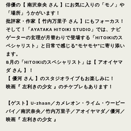
俳優の【 南沢奈央 さん 】にお気に入りの「モノ」や
「場所」うかがいます！
批評家・作家【 竹内万里子 さん 】にもフォーカス！
そして！「AYATAKA HITOIKI STUDIO」では、ナビ
ゲーターの玄理が月替わりで登場する「HITOIKIのス
ペシャリスト」と日常で感じる"モヤモヤ"に寄り添い
ます。
8月の「HITOIKIのスペシャリスト」は【 アオイヤマ
ダ さん 】！
【 優河 さん 】のスタジオライブもお楽しみに！
映画『 左利きの少女 』のチケプレもあります！
【ゲスト】
U-zhaan
／
カメレオン・ライム・ウーピー
パイ
／
南沢奈央
／
竹内万里子
／
アオイヤマダ
／
優河
／
映画『 左利きの少女 』