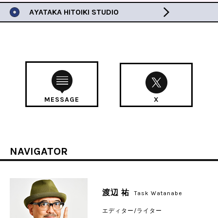
AYATAKA HITOIKI STUDIO
MESSAGE
X
NAVIGATOR
渡辺 祐
Task Watanabe
エディター/ライター