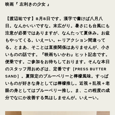
映画『 左利きの少女 』
【渡辺祐です】8月8日です。漢字で書けば八月八
日。なんかいいですな。末広がり。暑さにも台風にも
注意が必要ではありますが、なんたって夏休み。お盆
もやってくる。いえーい。←リアクション間違って
る。とまあ、そことは直接関係はありませんが、小さ
いものの話です。『映画ちいかわ』ヒット記念です。
便乗です。ご参加をお待ちしております。そんな本日
のスタッフ用おめざは、定番です［PRESS BUTTER
SAND］。夏限定のブルーベリーと檸檬風味。すっぱ
いものが好きな身としては檸檬推し。近視＋乱視＋老
眼の身としてはブルーベリー推し。ま、この程度の成
分でなにか改善する気はしませんが。いえーい。