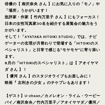
俳優の【 南沢奈央 さん 】にお気に入りの「モノ」や
「場所」うかがいます！
批評家・作家【 竹内万里子 さん 】にもフォーカス！
日本の女性写真家30名を紹介する展覧会の魅力をう
かがいます。
そして！「AYATAKA HITOIKI STUDIO」では、ナビ
ゲーターの玄理が月替わりで登場する「HITOIKIのス
ペシャリスト」と日常で感じる"モヤモヤ"に寄り添い
ます。
8月の「HITOIKIのスペシャリスト」は【 アオイヤマ
ダ さん 】！
【 優河 さん 】のスタジオライブもお楽しみに！
映画『 左利きの少女 』のチケプレもあります！
【ゲスト】
U-zhaan
／
カメレオン・ライム・ウーピー
パイ
／
南沢奈央
／
竹内万里子
／
アオイヤマダ
／
優河
／