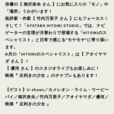
俳優の【 南沢奈央 さん 】にお気に入りの「モノ」や
「場所」うかがいます！
批評家・作家【 竹内万里子 さん 】にもフォーカス！
そして！「AYATAKA HITOIKI STUDIO」では、ナビ
ゲーターの玄理が月替わりで登場する「HITOIKIのス
ペシャリスト」と日常で感じる"モヤモヤ"に寄り添い
ます。
8月の「HITOIKIのスペシャリスト」は【 アオイヤマ
ダ さん 】！
【 優河 さん 】のスタジオライブもお楽しみに！
映画『 左利きの少女 』のチケプレもあります！
【ゲスト】
U-zhaan
／
カメレオン・ライム・ウーピー
パイ
／
南沢奈央
／
竹内万里子
／
アオイヤマダ
／
優河
／
映画『 左利きの少女 』