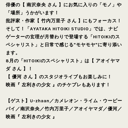
俳優の【 南沢奈央 さん 】にお気に入りの「モノ」や
「場所」うかがいます！
批評家・作家【 竹内万里子 さん 】にもフォーカス！
そして！「AYATAKA HITOIKI STUDIO」では、ナビ
ゲーターの玄理が月替わりで登場する「HITOIKIのス
ペシャリスト」と日常で感じる"モヤモヤ"に寄り添い
ます。
8月の「HITOIKIのスペシャリスト」は【 アオイヤマ
ダ さん 】！
【 優河 さん 】のスタジオライブもお楽しみに！
映画『 左利きの少女 』のチケプレもあります！
【ゲスト】
U-zhaan
／
カメレオン・ライム・ウーピー
パイ
／
南沢奈央
／
竹内万里子
／
アオイヤマダ
／
優河
／
映画『 左利きの少女 』