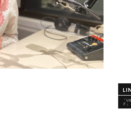
LI
「U
ド」