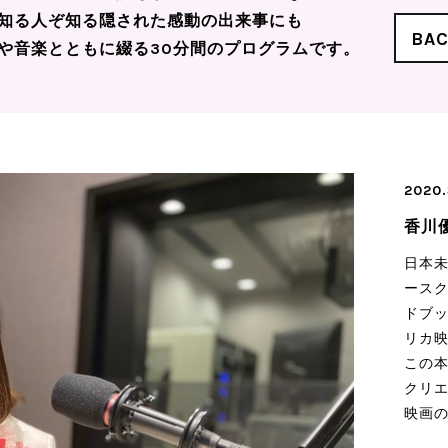
知る人ぞ知る隠された感動の出来事にも
BA
や音楽とともに綴る30分間のプログラムです。
2020.
香川
日本
ースク
ドブッ
リカ
この本
クリエ
映画