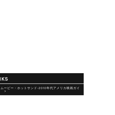
NKS
Sムービー・ホットサンド-2010年代アメリカ映画ガイ
 >