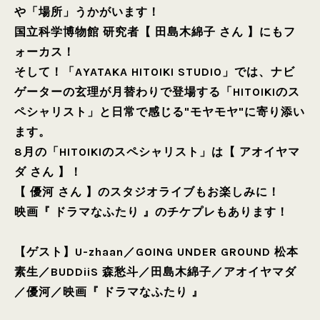
や「場所」うかがいます！
国立科学博物館 研究者【 田島木綿子 さん 】にもフ
ォーカス！
そして！「AYATAKA HITOIKI STUDIO」では、ナビ
ゲーターの玄理が月替わりで登場する「HITOIKIのス
ペシャリスト」と日常で感じる"モヤモヤ"に寄り添い
ます。
8月の「HITOIKIのスペシャリスト」は【 アオイヤマ
ダ さん 】！
【 優河 さん 】のスタジオライブもお楽しみに！
映画『 ドラマなふたり 』のチケプレもあります！
【ゲスト】
U-zhaan
／
GOING UNDER GROUND 松本
素生
／
BUDDiiS 森愁斗
／
田島木綿子
／
アオイヤマダ
／
優河
／
映画『 ドラマなふたり 』