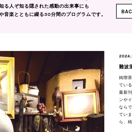
知る人ぞ知る隠された感動の出来事にも
BA
や音楽とともに綴る30分間のプログラムです。
2024.
難波
純喫
てい
最新
ンや
なら
てい
ら、