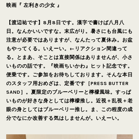
映画『 左利きの少女 』
【渡辺祐です】8月8日です。漢字で書けば八月八
日。なんかいいですな。末広がり。暑さにも台風にも
注意が必要ではありますが、なんたって夏休み。お盆
もやってくる。いえーい。←リアクション間違って
る。とまあ、そことは直接関係はありませんが、小さ
いものの話です。『映画ちいかわ』ヒット記念です。
便乗です。ご参加をお待ちしております。そんな本日
のスタッフ用おめざは、定番です［PRESS BUTTER
SAND］。夏限定のブルーベリーと檸檬風味。すっぱ
いものが好きな身としては檸檬推し。近視＋乱視＋老
眼の身としてはブルーベリー推し。ま、この程度の成
分でなにか改善する気はしませんが。いえーい。