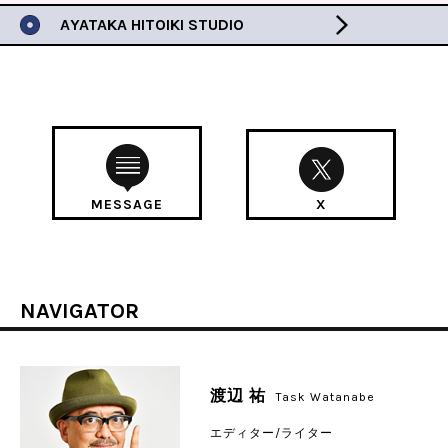
AYATAKA HITOIKI STUDIO
MESSAGE
X
NAVIGATOR
渡辺 祐
Task Watanabe
エディター/ライター