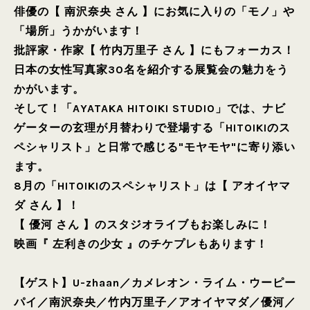
俳優の【 南沢奈央 さん 】にお気に入りの「モノ」や
「場所」うかがいます！
批評家・作家【 竹内万里子 さん 】にもフォーカス！
日本の女性写真家30名を紹介する展覧会の魅力をう
かがいます。
そして！「AYATAKA HITOIKI STUDIO」では、ナビ
ゲーターの玄理が月替わりで登場する「HITOIKIのス
ペシャリスト」と日常で感じる"モヤモヤ"に寄り添い
ます。
8月の「HITOIKIのスペシャリスト」は【 アオイヤマ
ダ さん 】！
【 優河 さん 】のスタジオライブもお楽しみに！
映画『 左利きの少女 』のチケプレもあります！
【ゲスト】
U-zhaan
／
カメレオン・ライム・ウーピー
パイ
／
南沢奈央
／
竹内万里子
／
アオイヤマダ
／
優河
／