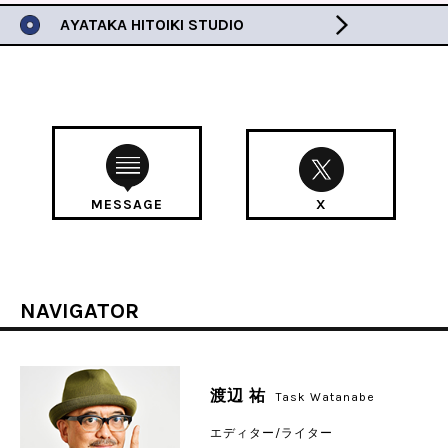
AYATAKA HITOIKI STUDIO
MESSAGE
X
NAVIGATOR
渡辺 祐
Task Watanabe
エディター/ライター