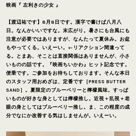
映画『 左利きの少女 』
【渡辺祐です】8月8日です。漢字で書けば八月八
日。なんかいいですな。末広がり。暑さにも台風にも
注意が必要ではありますが、なんたって夏休み。お盆
もやってくる。いえーい。←リアクション間違って
る。とまあ、そことは直接関係はありませんが、小さ
いものの話です。『映画ちいかわ』ヒット記念です。
便乗です。ご参加をお待ちしております。そんな本日
のスタッフ用おめざは、定番です［PRESS BUTTER
SAND］。夏限定のブルーベリーと檸檬風味。すっぱ
いものが好きな身としては檸檬推し。近視＋乱視＋老
眼の身としてはブルーベリー推し。ま、この程度の成
分でなにか改善する気はしませんが。いえーい。