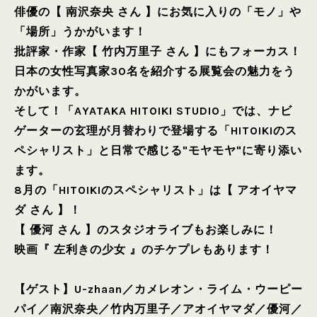
俳優の【 南沢奈央 さん 】にお気に入りの「モノ」や
「場所」うかがいます！
批評家・作家【 竹内万里子 さん 】にもフォーカス！
日本の女性写真家30名を紹介する展覧会の魅力をう
かがいます。
そして！「AYATAKA HITOIKI STUDIO」では、ナビ
ゲーターの玄理が月替わりで登場する「HITOIKIのス
ペシャリスト」と日常で感じる"モヤモヤ"に寄り添い
ます。
8月の「HITOIKIのスペシャリスト」は【 アオイヤマ
ダ さん 】！
【 優河 さん 】のスタジオライブもお楽しみに！
映画『 左利きの少女 』のチケプレもあります！
【ゲスト】
U-zhaan
／
カメレオン・ライム・ウーピー
パイ
／
南沢奈央
／
竹内万里子
／
アオイヤマダ
／
優河
／