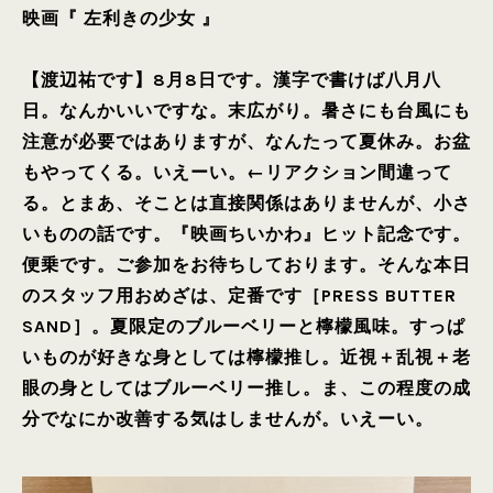
映画『 左利きの少女 』
【渡辺祐です】8月8日です。漢字で書けば八月八
日。なんかいいですな。末広がり。暑さにも台風にも
注意が必要ではありますが、なんたって夏休み。お盆
もやってくる。いえーい。←リアクション間違って
る。とまあ、そことは直接関係はありませんが、小さ
いものの話です。『映画ちいかわ』ヒット記念です。
便乗です。ご参加をお待ちしております。そんな本日
のスタッフ用おめざは、定番です［PRESS BUTTER
SAND］。夏限定のブルーベリーと檸檬風味。すっぱ
いものが好きな身としては檸檬推し。近視＋乱視＋老
眼の身としてはブルーベリー推し。ま、この程度の成
分でなにか改善する気はしませんが。いえーい。