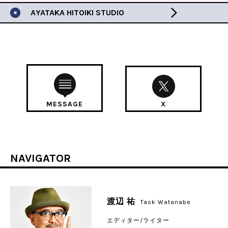
AYATAKA HITOIKI STUDIO
MESSAGE
X
NAVIGATOR
渡辺 祐
Task Watanabe
エディター/ライター