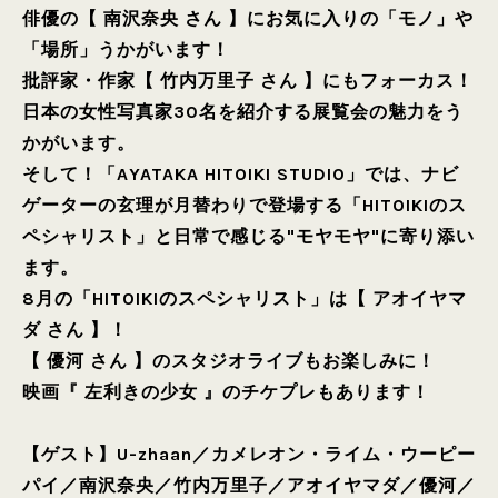
俳優の【 南沢奈央 さん 】にお気に入りの「モノ」や
「場所」うかがいます！
批評家・作家【 竹内万里子 さん 】にもフォーカス！
日本の女性写真家30名を紹介する展覧会の魅力をう
かがいます。
そして！「AYATAKA HITOIKI STUDIO」では、ナビ
ゲーターの玄理が月替わりで登場する「HITOIKIのス
ペシャリスト」と日常で感じる"モヤモヤ"に寄り添い
ます。
8月の「HITOIKIのスペシャリスト」は【 アオイヤマ
ダ さん 】！
【 優河 さん 】のスタジオライブもお楽しみに！
映画『 左利きの少女 』のチケプレもあります！
【ゲスト】
U-zhaan
／
カメレオン・ライム・ウーピー
パイ
／
南沢奈央
／
竹内万里子
／
アオイヤマダ
／
優河
／