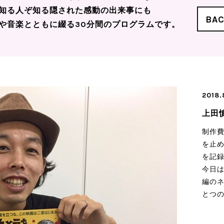
知る人ぞ知る隠された感動の出来事にも
BA
や音楽とともに綴る30分間のプログラムです。
2018.
上田
制作費
を止
を記
今日
編の
とつ