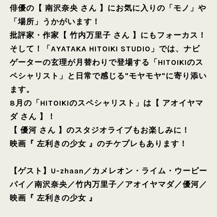
俳優の【 南沢奈央 さん 】にお気に入りの「モノ」や
「場所」うかがいます！
批評家・作家【 竹内万里子 さん 】にもフォーカス！
そして！「AYATAKA HITOIKI STUDIO」では、ナビ
ゲーターの玄理が月替わりで登場する「HITOIKIのス
ペシャリスト」と日常で感じる"モヤモヤ"に寄り添い
ます。
8月の「HITOIKIのスペシャリスト」は【 アオイヤマ
ダ さん 】！
【 優河 さん 】のスタジオライブもお楽しみに！
映画『 左利きの少女 』のチケプレもあります！
【ゲスト】
U-zhaan
／
カメレオン・ライム・ウーピー
パイ
／
南沢奈央
／
竹内万里子
／
アオイヤマダ
／
優河
／
映画『 左利きの少女 』