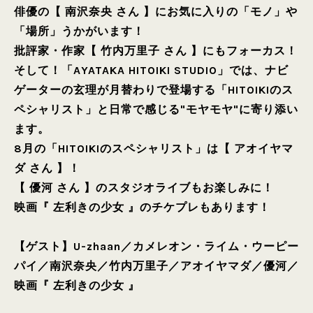
俳優の【 南沢奈央 さん 】にお気に入りの「モノ」や
「場所」うかがいます！
批評家・作家【 竹内万里子 さん 】にもフォーカス！
そして！「AYATAKA HITOIKI STUDIO」では、ナビ
ゲーターの玄理が月替わりで登場する「HITOIKIのス
ペシャリスト」と日常で感じる"モヤモヤ"に寄り添い
ます。
8月の「HITOIKIのスペシャリスト」は【 アオイヤマ
ダ さん 】！
【 優河 さん 】のスタジオライブもお楽しみに！
映画『 左利きの少女 』のチケプレもあります！
【ゲスト】
U-zhaan
／
カメレオン・ライム・ウーピー
パイ
／
南沢奈央
／
竹内万里子
／
アオイヤマダ
／
優河
／
映画『 左利きの少女 』