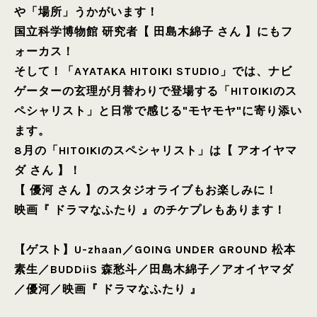
や「場所」うかがいます！
国立科学博物館 研究者【 田島木綿子 さん 】にもフ
ォーカス！
そして！「AYATAKA HITOIKI STUDIO」では、ナビ
ゲーターの玄理が月替わりで登場する「HITOIKIのス
ペシャリスト」と日常で感じる"モヤモヤ"に寄り添い
ます。
8月の「HITOIKIのスペシャリスト」は【 アオイヤマ
ダ さん 】！
【 優河 さん 】のスタジオライブもお楽しみに！
映画『 ドラマなふたり 』のチケプレもあります！
【ゲスト】
U-zhaan
／
GOING UNDER GROUND 松本
素生
／
BUDDiiS 森愁斗
／
田島木綿子
／
アオイヤマダ
／
優河
／
映画『 ドラマなふたり 』