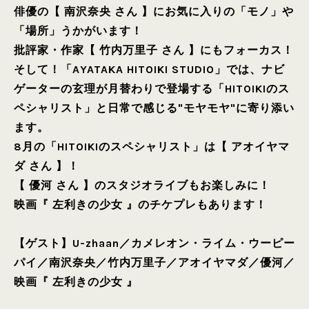
俳優の【 南沢奈央 さん 】にお気に入りの「モノ」や
「場所」うかがいます！
批評家・作家【 竹内万里子 さん 】にもフォーカス！
そして！「AYATAKA HITOIKI STUDIO」では、ナビ
ゲーターの玄理が月替わりで登場する「HITOIKIのス
ペシャリスト」と日常で感じる"モヤモヤ"に寄り添い
ます。
8月の「HITOIKIのスペシャリスト」は【 アオイヤマ
ダ さん 】！
【 優河 さん 】のスタジオライブもお楽しみに！
映画『 左利きの少女 』のチケプレもあります！
【ゲスト】
U-zhaan
／
カメレオン・ライム・ウーピー
パイ
／
南沢奈央
／
竹内万里子
／
アオイヤマダ
／
優河
／
映画『 左利きの少女 』