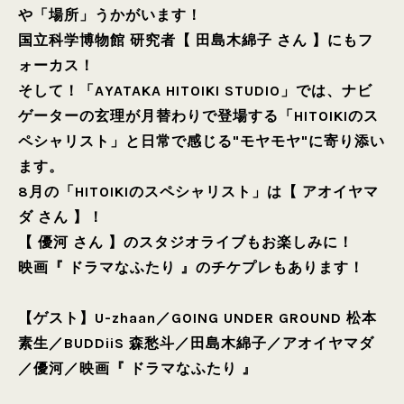
や「場所」うかがいます！
国立科学博物館 研究者【 田島木綿子 さん 】にもフ
ォーカス！
そして！「AYATAKA HITOIKI STUDIO」では、ナビ
ゲーターの玄理が月替わりで登場する「HITOIKIのス
ペシャリスト」と日常で感じる"モヤモヤ"に寄り添い
ます。
8月の「HITOIKIのスペシャリスト」は【 アオイヤマ
ダ さん 】！
【 優河 さん 】のスタジオライブもお楽しみに！
映画『 ドラマなふたり 』のチケプレもあります！
【ゲスト】
U-zhaan
／
GOING UNDER GROUND 松本
素生
／
BUDDiiS 森愁斗
／
田島木綿子
／
アオイヤマダ
／
優河
／
映画『 ドラマなふたり 』