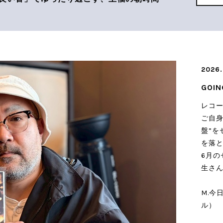
2026.
GOI
レコ
ご自身
盤”を
を落
6月の
生さ
M.今
ル）