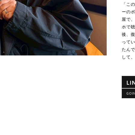
「この
ーの
屋で
ホで聴
後、復
って
たん
して
LI
GOI