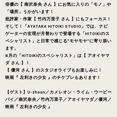
俳優の【 南沢奈央 さん 】にお気に入りの「モノ」や
「場所」うかがいます！
批評家・作家【 竹内万里子 さん 】にもフォーカス！
そして！「AYATAKA HITOIKI STUDIO」では、ナビ
ゲーターの玄理が月替わりで登場する「HITOIKIのス
ペシャリスト」と日常で感じる"モヤモヤ"に寄り添い
ます。
8月の「HITOIKIのスペシャリスト」は【 アオイヤマ
ダ さん 】！
【 優河 さん 】のスタジオライブもお楽しみに！
映画『 左利きの少女 』のチケプレもあります！
【ゲスト】
U-zhaan
／
カメレオン・ライム・ウーピー
パイ
／
南沢奈央
／
竹内万里子
／
アオイヤマダ
／
優河
／
映画『 左利きの少女 』