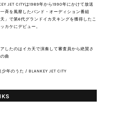
KEY JET CITYは1989年から1990年にかけて放送
、一斉を風靡したバンド・オーディション番組
カ天」で第6代グランドイカ天キングを獲得したこ
キッカケにデビュー。
エアしたのはイカ天で演奏して審査員から絶賛さ
この曲
良少年のうた / BLANKEY JET CITY
NKS