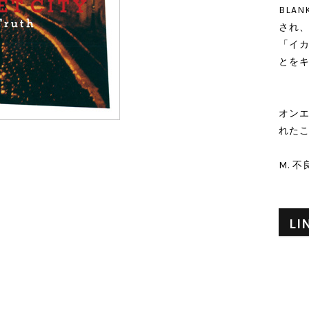
BLAN
され
「イ
とを
オン
れた
M. 不
LI