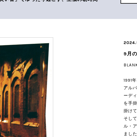
2024.
9月
BLANK
1991
アル
ーデ
を手
掛け
そして
ル・
まし