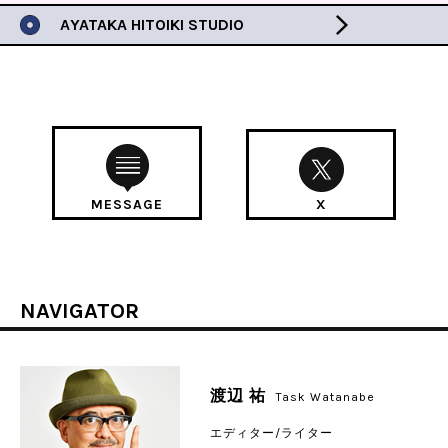
AYATAKA HITOIKI STUDIO
MESSAGE
X
NAVIGATOR
渡辺 祐
Task Watanabe
エディター/ライター