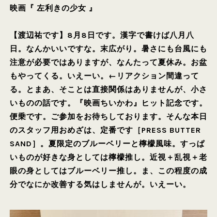
映画『 左利きの少女 』
【渡辺祐です】8月8日です。漢字で書けば八月八
日。なんかいいですな。末広がり。暑さにも台風にも
注意が必要ではありますが、なんたって夏休み。お盆
もやってくる。いえーい。←リアクション間違って
る。とまあ、そことは直接関係はありませんが、小さ
いものの話です。『映画ちいかわ』ヒット記念です。
便乗です。ご参加をお待ちしております。そんな本日
のスタッフ用おめざは、定番です［PRESS BUTTER
SAND］。夏限定のブルーベリーと檸檬風味。すっぱ
いものが好きな身としては檸檬推し。近視＋乱視＋老
眼の身としてはブルーベリー推し。ま、この程度の成
分でなにか改善する気はしませんが。いえーい。