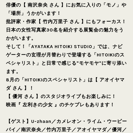
俳優の【 南沢奈央 さん 】にお気に入りの「モノ」や
「場所」うかがいます！
批評家・作家【 竹内万里子 さん 】にもフォーカス！
日本の女性写真家30名を紹介する展覧会の魅力をう
かがいます。
そして！「AYATAKA HITOIKI STUDIO」では、ナビ
ゲーターの玄理が月替わりで登場する「HITOIKIのス
ペシャリスト」と日常で感じる"モヤモヤ"に寄り添い
ます。
8月の「HITOIKIのスペシャリスト」は【 アオイヤマ
ダ さん 】！
【 優河 さん 】のスタジオライブもお楽しみに！
映画『 左利きの少女 』のチケプレもあります！
【ゲスト】
U-zhaan
／
カメレオン・ライム・ウーピー
パイ
／
南沢奈央
／
竹内万里子
／
アオイヤマダ
／
優河
／