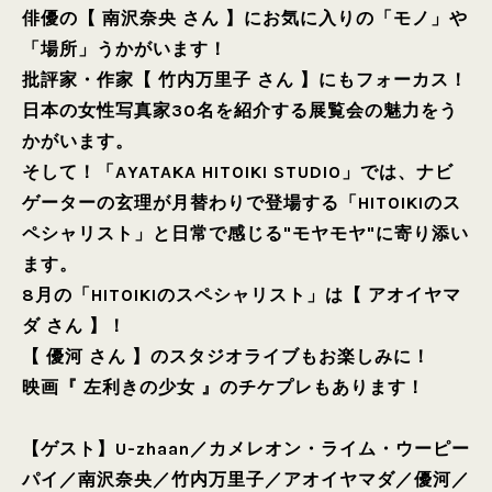
俳優の【 南沢奈央 さん 】にお気に入りの「モノ」や
「場所」うかがいます！
批評家・作家【 竹内万里子 さん 】にもフォーカス！
日本の女性写真家30名を紹介する展覧会の魅力をう
かがいます。
そして！「AYATAKA HITOIKI STUDIO」では、ナビ
ゲーターの玄理が月替わりで登場する「HITOIKIのス
ペシャリスト」と日常で感じる"モヤモヤ"に寄り添い
ます。
8月の「HITOIKIのスペシャリスト」は【 アオイヤマ
ダ さん 】！
【 優河 さん 】のスタジオライブもお楽しみに！
映画『 左利きの少女 』のチケプレもあります！
【ゲスト】
U-zhaan
／
カメレオン・ライム・ウーピー
パイ
／
南沢奈央
／
竹内万里子
／
アオイヤマダ
／
優河
／