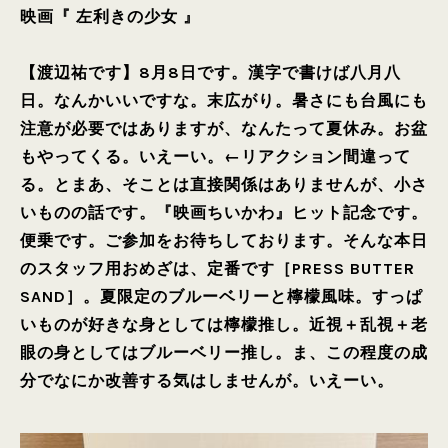
映画『 左利きの少女 』
【渡辺祐です】8月8日です。漢字で書けば八月八
日。なんかいいですな。末広がり。暑さにも台風にも
注意が必要ではありますが、なんたって夏休み。お盆
もやってくる。いえーい。←リアクション間違って
る。とまあ、そことは直接関係はありませんが、小さ
いものの話です。『映画ちいかわ』ヒット記念です。
便乗です。ご参加をお待ちしております。そんな本日
のスタッフ用おめざは、定番です［PRESS BUTTER
SAND］。夏限定のブルーベリーと檸檬風味。すっぱ
いものが好きな身としては檸檬推し。近視＋乱視＋老
眼の身としてはブルーベリー推し。ま、この程度の成
分でなにか改善する気はしませんが。いえーい。