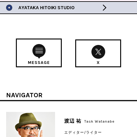
AYATAKA HITOIKI STUDIO
MESSAGE
X
NAVIGATOR
渡辺 祐
Task Watanabe
エディター/ライター