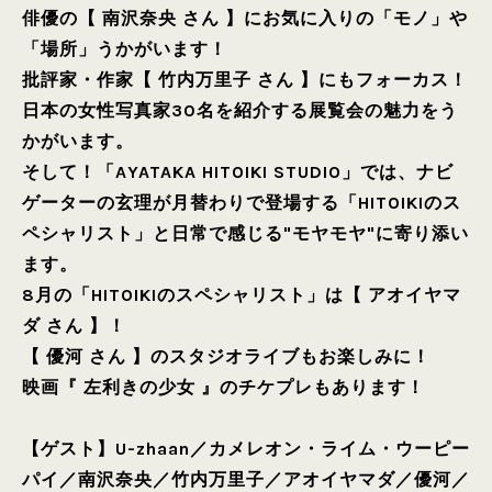
俳優の【 南沢奈央 さん 】にお気に入りの「モノ」や
「場所」うかがいます！
批評家・作家【 竹内万里子 さん 】にもフォーカス！
日本の女性写真家30名を紹介する展覧会の魅力をう
かがいます。
そして！「AYATAKA HITOIKI STUDIO」では、ナビ
ゲーターの玄理が月替わりで登場する「HITOIKIのス
ペシャリスト」と日常で感じる"モヤモヤ"に寄り添い
ます。
8月の「HITOIKIのスペシャリスト」は【 アオイヤマ
ダ さん 】！
【 優河 さん 】のスタジオライブもお楽しみに！
映画『 左利きの少女 』のチケプレもあります！
【ゲスト】
U-zhaan
／
カメレオン・ライム・ウーピー
パイ
／
南沢奈央
／
竹内万里子
／
アオイヤマダ
／
優河
／