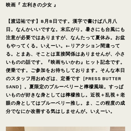
映画『 左利きの少女 』
【渡辺祐です】8月8日です。漢字で書けば八月八
日。なんかいいですな。末広がり。暑さにも台風にも
注意が必要ではありますが、なんたって夏休み。お盆
もやってくる。いえーい。←リアクション間違って
る。とまあ、そことは直接関係はありませんが、小さ
いものの話です。『映画ちいかわ』ヒット記念です。
便乗です。ご参加をお待ちしております。そんな本日
のスタッフ用おめざは、定番です［PRESS BUTTER
SAND］。夏限定のブルーベリーと檸檬風味。すっぱ
いものが好きな身としては檸檬推し。近視＋乱視＋老
眼の身としてはブルーベリー推し。ま、この程度の成
分でなにか改善する気はしませんが。いえーい。