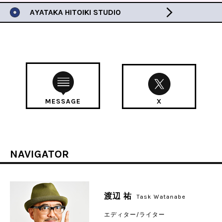
AYATAKA HITOIKI STUDIO
MESSAGE
X
NAVIGATOR
渡辺 祐
Task Watanabe
エディター/ライター