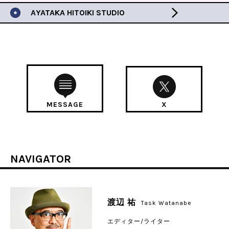
AYATAKA HITOIKI STUDIO
MESSAGE
X
NAVIGATOR
渡辺 祐
Task Watanabe
エディター/ライター