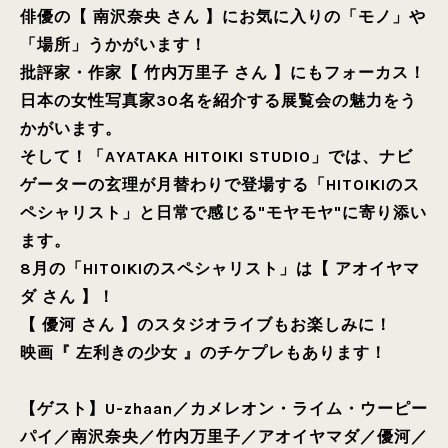
俳優の【 南沢奈央 さん 】にお気に入りの「モノ」や
「場所」うかがいます！
批評家・作家【 竹内万里子 さん 】にもフォーカス！
日本の女性写真家30名を紹介する展覧会の魅力をう
かがいます。
そして！「AYATAKA HITOIKI STUDIO」では、ナビ
ゲーターの玄理が月替わりで登場する「HITOIKIのス
ペシャリスト」と日常で感じる"モヤモヤ"に寄り添い
ます。
8月の「HITOIKIのスペシャリスト」は【 アオイヤマ
ダ さん 】！
【 優河 さん 】のスタジオライブもお楽しみに！
映画『 左利きの少女 』のチケプレもあります！
【ゲスト】
U-zhaan
／
カメレオン・ライム・ウーピー
パイ
／
南沢奈央
／
竹内万里子
／
アオイヤマダ
／
優河
／