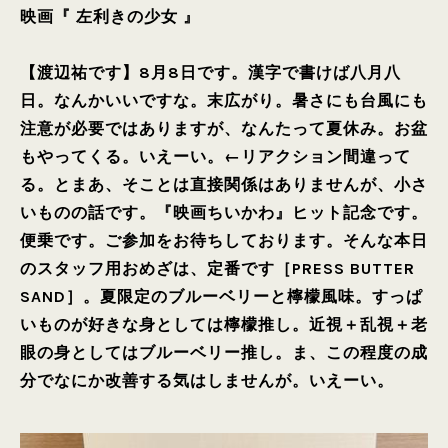
映画『 左利きの少女 』
【渡辺祐です】8月8日です。漢字で書けば八月八
日。なんかいいですな。末広がり。暑さにも台風にも
注意が必要ではありますが、なんたって夏休み。お盆
もやってくる。いえーい。←リアクション間違って
る。とまあ、そことは直接関係はありませんが、小さ
いものの話です。『映画ちいかわ』ヒット記念です。
便乗です。ご参加をお待ちしております。そんな本日
のスタッフ用おめざは、定番です［PRESS BUTTER
SAND］。夏限定のブルーベリーと檸檬風味。すっぱ
いものが好きな身としては檸檬推し。近視＋乱視＋老
眼の身としてはブルーベリー推し。ま、この程度の成
分でなにか改善する気はしませんが。いえーい。