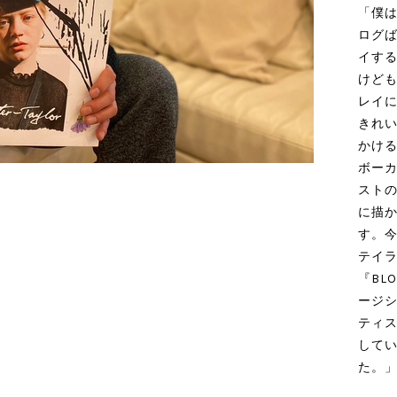
「僕
ログば
イす
けども
レイ
きれ
かけ
ボー
スト
に描
す。今
テイラ
『BL
ージ
ティ
してい
た。