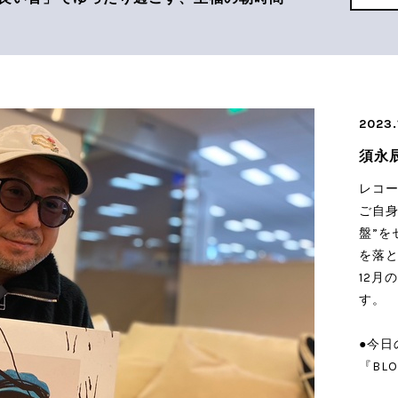
2023.
須永
レコ
ご自身
盤”を
を落
12月
す。
●今日の
『BL