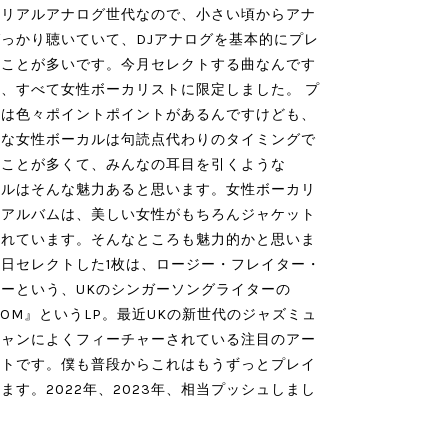
はリアルアナログ世代なので、小さい頃からアナ
っかり聴いていて、DJアナログを基本的にプレ
ることが多いです。今月セレクトする曲なんです
、すべて女性ボーカリストに限定しました。 プ
には色々ポイントポイントがあるんですけども、
いな女性ボーカルは句読点代わりのタイミングで
ることが多くて、みんなの耳目を引くような
カルはそんな魅力あると思います。女性ボーカリ
のアルバムは、美しい女性がもちろんジャケット
かれています。そんなところも魅力的かと思いま
日セレクトした1枚は、ロージー・フレイター・
ーという、UKのシンガーソングライターの
OOM』というLP。最近UKの新世代のジャズミュ
シャンによくフィーチャーされている注目のアー
ストです。僕も普段からこれはもうずっとプレイ
ます。2022年、2023年、相当プッシュしまし
」