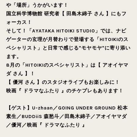
や「場所」うかがいます！
国立科学博物館 研究者【 田島木綿子 さん 】にもフ
ォーカス！
そして！「AYATAKA HITOIKI STUDIO」では、ナビ
ゲーターの玄理が月替わりで登場する「HITOIKIのス
ペシャリスト」と日常で感じる"モヤモヤ"に寄り添い
ます。
8月の「HITOIKIのスペシャリスト」は【 アオイヤマ
ダ さん 】！
【 優河 さん 】のスタジオライブもお楽しみに！
映画『 ドラマなふたり 』のチケプレもあります！
【ゲスト】
U-zhaan
／
GOING UNDER GROUND 松本
素生
／
BUDDiiS 森愁斗
／
田島木綿子
／
アオイヤマダ
／
優河
／
映画『 ドラマなふたり 』