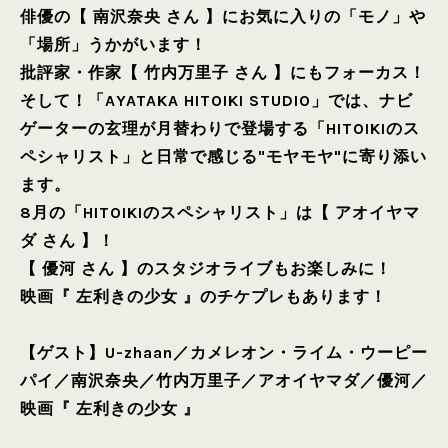
俳優の【 南沢奈央 さん 】にお気に入りの「モノ」や
「場所」うかがいます！
批評家・作家【 竹内万里子 さん 】にもフォーカス！
そして！「AYATAKA HITOIKI STUDIO」では、ナビ
ゲーターの玄理が月替わりで登場する「HITOIKIのス
ペシャリスト」と日常で感じる"モヤモヤ"に寄り添い
ます。
8月の「HITOIKIのスペシャリスト」は【 アオイヤマ
ダ さん 】！
【 優河 さん 】のスタジオライブもお楽しみに！
映画『 左利きの少女 』のチケプレもあります！
【ゲスト】
U-zhaan
／
カメレオン・ライム・ウーピー
パイ
／
南沢奈央
／
竹内万里子
／
アオイヤマダ
／
優河
／
映画『 左利きの少女 』