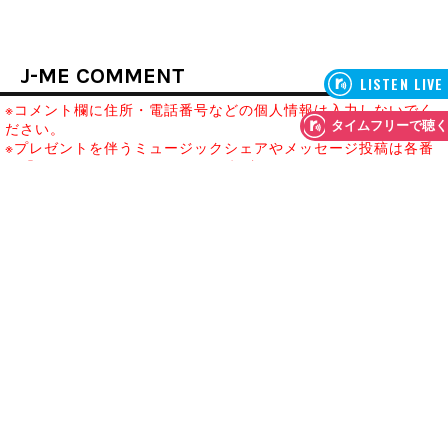
J-ME COMMENT
※コメント欄に住所・電話番号などの個人情報は入力しないでく
ださい。
※プレゼントを伴うミュージックシェアやメッセージ投稿は各番
組「MESSAGE TO STUDIO」から投稿ください。
※外部リンクURLが記載された投稿は、反映までお時間をいただ
きます。
※誹謗中傷や名誉毀損、他人に不快感を与える投稿をしないよう
に十分に注意してください。
※コメントの削除を希望する場合は右上の「通報」ボタンからご
連絡ください。
コメント投稿いただくには以下から登録/ログインをしてくださ
い。