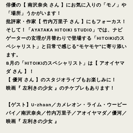
俳優の【 南沢奈央 さん 】にお気に入りの「モノ」や
「場所」うかがいます！
批評家・作家【 竹内万里子 さん 】にもフォーカス！
そして！「AYATAKA HITOIKI STUDIO」では、ナビ
ゲーターの玄理が月替わりで登場する「HITOIKIのス
ペシャリスト」と日常で感じる"モヤモヤ"に寄り添い
ます。
8月の「HITOIKIのスペシャリスト」は【 アオイヤマ
ダ さん 】！
【 優河 さん 】のスタジオライブもお楽しみに！
映画『 左利きの少女 』のチケプレもあります！
【ゲスト】
U-zhaan
／
カメレオン・ライム・ウーピー
パイ
／
南沢奈央
／
竹内万里子
／
アオイヤマダ
／
優河
／
映画『 左利きの少女 』