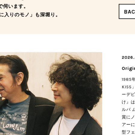
ーマで伺います。
BA
に入りのモノ」も深堀り。
2026.
Origi
1985
KISS
ーデビ
け』は
ルバ ム
賞に
アーに
型フ