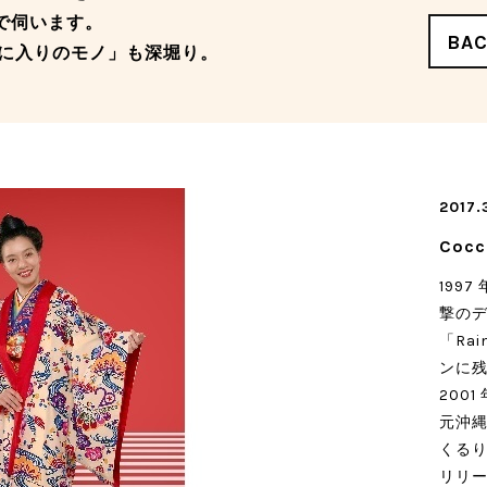
ーマで伺います。
BA
に入りのモノ」も深堀り。
2017.3
Cocc
1997
撃のテ
「Ra
ンに残
200
元沖縄
くるり
リリー