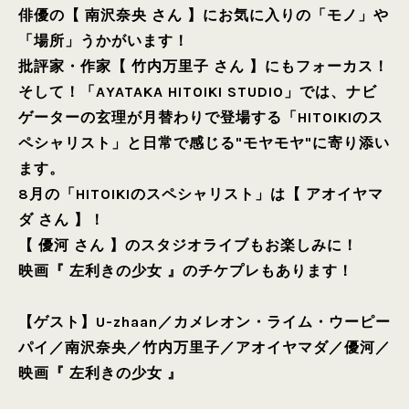
俳優の【 南沢奈央 さん 】にお気に入りの「モノ」や
「場所」うかがいます！
批評家・作家【 竹内万里子 さん 】にもフォーカス！
そして！「AYATAKA HITOIKI STUDIO」では、ナビ
ゲーターの玄理が月替わりで登場する「HITOIKIのス
ペシャリスト」と日常で感じる"モヤモヤ"に寄り添い
ます。
8月の「HITOIKIのスペシャリスト」は【 アオイヤマ
ダ さん 】！
【 優河 さん 】のスタジオライブもお楽しみに！
映画『 左利きの少女 』のチケプレもあります！
【ゲスト】
U-zhaan
／
カメレオン・ライム・ウーピー
パイ
／
南沢奈央
／
竹内万里子
／
アオイヤマダ
／
優河
／
映画『 左利きの少女 』