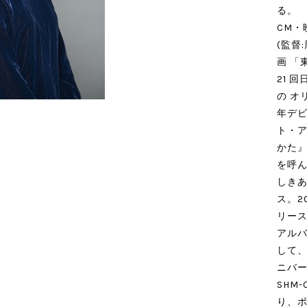
る。
CM・
(監督
画 「
21 
の オ
年デビ
ト・ア
かた』
を呼ん
しき
ス。2
リース
アルバ
して、
ニバ
SHM
り、