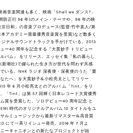
映画音楽関連も多く、映画「Shall we ダンス?」
:周防正行 96 年)のメイン・テーマや、98 年の映
東京日和」の音楽プロデュース(監督:竹中直人/第
回日本アカデミー賞最優秀音楽賞を受賞)など数多く
リジナルサウンドトラックを手がけている。2013
ュー40 周年を記念する『大貫妙子 トリビュー
ルバム』 をリリース。エッセイ集『私の暮らし
(新潮社)で綴られた生き方が世代を問わず共感
でいる。NHK ラジオ 深夜便・深夜便のうた「愛
あなたへ」を大貫妙子&小松亮太としてリリー
015 年 6 月小松亮太とのアルバ ム「Tint」をリ
。「Tint」は第 57 回輝く日本レコード大賞優秀
ム賞を受賞した。ソロデビュー40 周年記念 と
EMI 時代のオリジナルアルバム 10 タイトルをユ
ーサルミュージックから最新リマスター&高音質
-CD にて一斉リイシュー発売。2016 年 7 月よ
ポニーキャニオンとの新たなプロジェクトが始