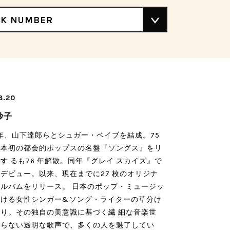
CK NUMBER
8.20
妙子
3 年、山下達郎らとシュガー・ベイブを結成。75
日本初の都会的ポップスの名盤『ソングス』をリ
す るも76 年解散。同年『グレイ スカイズ』で
デビュー。以来、現在までに27 枚のオリジナ
ルバムをリリース。 日本のポップ・ミュージッ
おける女性シンガー&ソング・ライターの草分け
り。その独自の美意識に基づく繊 細な音楽世
飾らない透明な歌声で、多くの人を魅了してい