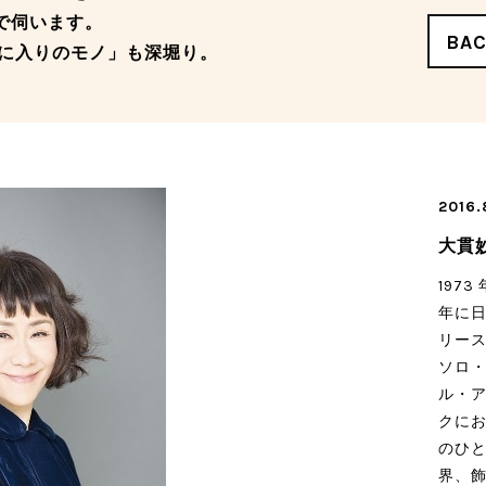
ーマで伺います。
BA
に入りのモノ」も深堀り。
2016.
大貫
197
年に
リース
ソロ・
ル・ア
クに
のひと
界、