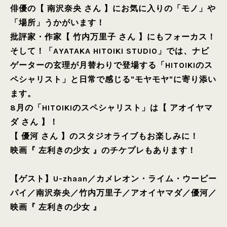
俳優の【 南沢奈央 さん 】にお気に入りの「モノ」や
「場所」うかがいます！
批評家・作家【 竹内万里子 さん 】にもフォーカス！
そして！「AYATAKA HITOIKI STUDIO」では、ナビ
ゲーターの玄理が月替わりで登場する「HITOIKIのス
ペシャリスト」と日常で感じる"モヤモヤ"に寄り添い
ます。
8月の「HITOIKIのスペシャリスト」は【 アオイヤマ
ダ さん 】！
【 優河 さん 】のスタジオライブもお楽しみに！
映画『 左利きの少女 』のチケプレもあります！
【ゲスト】
U-zhaan
／
カメレオン・ライム・ウーピー
パイ
／
南沢奈央
／
竹内万里子
／
アオイヤマダ
／
優河
／
映画『 左利きの少女 』