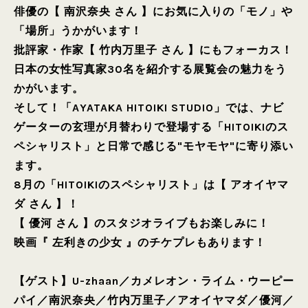
俳優の【 南沢奈央 さん 】にお気に入りの「モノ」や
「場所」うかがいます！
批評家・作家【 竹内万里子 さん 】にもフォーカス！
日本の女性写真家30名を紹介する展覧会の魅力をう
かがいます。
そして！「AYATAKA HITOIKI STUDIO」では、ナビ
ゲーターの玄理が月替わりで登場する「HITOIKIのス
ペシャリスト」と日常で感じる"モヤモヤ"に寄り添い
ます。
8月の「HITOIKIのスペシャリスト」は【 アオイヤマ
ダ さん 】！
【 優河 さん 】のスタジオライブもお楽しみに！
映画『 左利きの少女 』のチケプレもあります！
【ゲスト】
U-zhaan
／
カメレオン・ライム・ウーピー
パイ
／
南沢奈央
／
竹内万里子
／
アオイヤマダ
／
優河
／