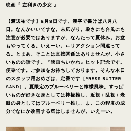
映画『 左利きの少女 』
【渡辺祐です】8月8日です。漢字で書けば八月八
日。なんかいいですな。末広がり。暑さにも台風にも
注意が必要ではありますが、なんたって夏休み。お盆
もやってくる。いえーい。←リアクション間違って
る。とまあ、そことは直接関係はありませんが、小さ
いものの話です。『映画ちいかわ』ヒット記念です。
便乗です。ご参加をお待ちしております。そんな本日
のスタッフ用おめざは、定番です［PRESS BUTTER
SAND］。夏限定のブルーベリーと檸檬風味。すっぱ
いものが好きな身としては檸檬推し。近視＋乱視＋老
眼の身としてはブルーベリー推し。ま、この程度の成
分でなにか改善する気はしませんが。いえーい。