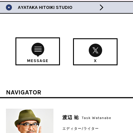
AYATAKA HITOIKI STUDIO
MESSAGE
X
NAVIGATOR
渡辺 祐
Task Watanabe
エディター/ライター