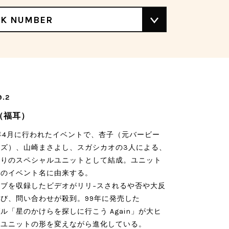
CK NUMBER
9.2
（福耳）
8年4月に行われたイベントで、杏子（元バービー
イズ）、山崎まさよし、スガシカオの3人による、
限りのスペシャルユニットとして結成。ユニット
そのイベント名に由来する。
イブを収録したビデオがリリ−スされるや否や大反
び、問い合わせが殺到。99年に発売した
ル「星のかけらを探しに行こう Again」が大ヒ
。ユニットの形を変えながら進化している。