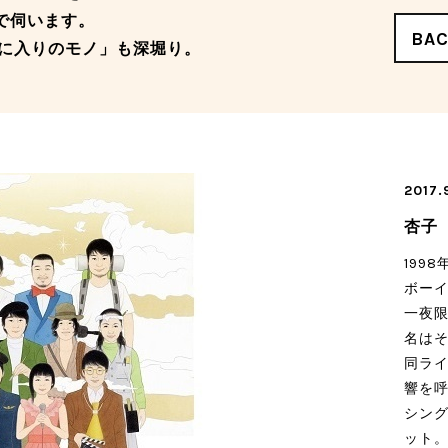
ーマで伺います。
BA
に入りのモノ」も深堀り。
2017.
杏子
199
ボー
一夜
名は
同ラ
響を呼
シング
ット