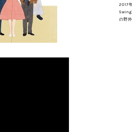
201
Swi
の野