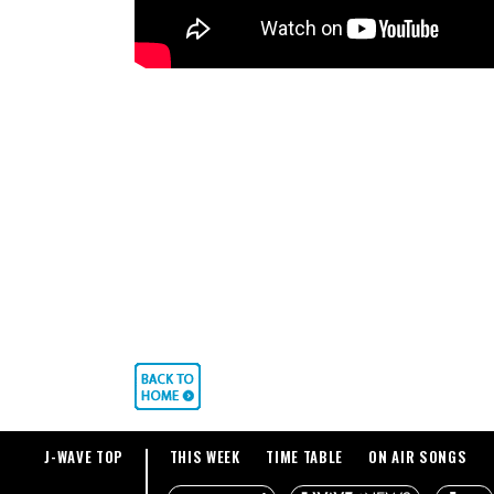
J-WAVE TOP
THIS WEEK
TIME TABLE
ON AIR SONGS