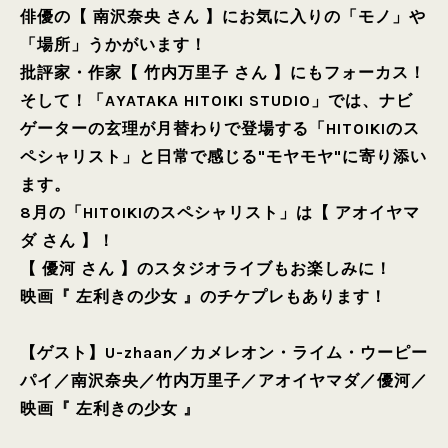
俳優の【 南沢奈央 さん 】にお気に入りの「モノ」や
「場所」うかがいます！
批評家・作家【 竹内万里子 さん 】にもフォーカス！
そして！「AYATAKA HITOIKI STUDIO」では、ナビ
ゲーターの玄理が月替わりで登場する「HITOIKIのス
ペシャリスト」と日常で感じる"モヤモヤ"に寄り添い
ます。
8月の「HITOIKIのスペシャリスト」は【 アオイヤマ
ダ さん 】！
【 優河 さん 】のスタジオライブもお楽しみに！
映画『 左利きの少女 』のチケプレもあります！
【ゲスト】
U-zhaan
／
カメレオン・ライム・ウーピー
パイ
／
南沢奈央
／
竹内万里子
／
アオイヤマダ
／
優河
／
映画『 左利きの少女 』