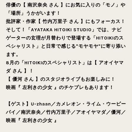
俳優の【 南沢奈央 さん 】にお気に入りの「モノ」や
「場所」うかがいます！
批評家・作家【 竹内万里子 さん 】にもフォーカス！
そして！「AYATAKA HITOIKI STUDIO」では、ナビ
ゲーターの玄理が月替わりで登場する「HITOIKIのス
ペシャリスト」と日常で感じる"モヤモヤ"に寄り添い
ます。
8月の「HITOIKIのスペシャリスト」は【 アオイヤマ
ダ さん 】！
【 優河 さん 】のスタジオライブもお楽しみに！
映画『 左利きの少女 』のチケプレもあります！
【ゲスト】
U-zhaan
／
カメレオン・ライム・ウーピー
パイ
／
南沢奈央
／
竹内万里子
／
アオイヤマダ
／
優河
／
映画『 左利きの少女 』